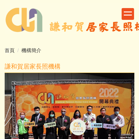
跳
到
主
要
內
容
區
首頁
機構簡介
謙和賀居家長照機構