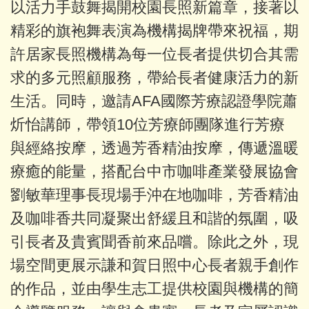
以活力手鼓舞揭開校園長照新篇章，接著以
精彩的旗袍舞表演為機構揭牌帶來祝福，期
許居家長照機構為每一位長者提供切合其需
求的多元照顧服務，帶給長者健康活力的新
生活。同時，邀請AFA國際芳療認證學院蕭
炘怡講師，帶領10位芳療師團隊進行芳療
與經絡按摩，透過芳香精油按摩，傳遞溫暖
療癒的能量，搭配台中市咖啡產業發展協會
劉敏華理事長現場手沖在地咖啡，芳香精油
及咖啡香共同凝聚出舒緩且和諧的氛圍，吸
引長者及貴賓聞香前來品嚐。除此之外，現
場空間更展示謙和賀日照中心長者親手創作
的作品，並由學生志工提供校園與機構的簡