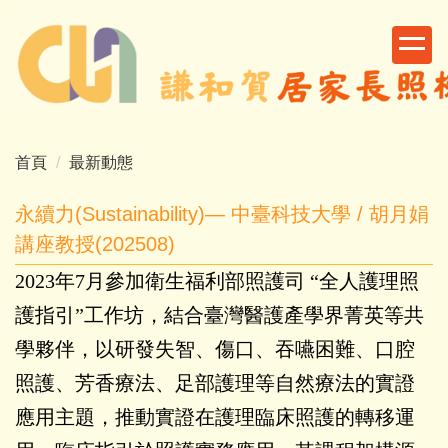
跳
到
主
要
內
容
區
首頁
最新動態
永續力(Sustainability)— 中臺科技大學 / 胡月娟
講座教授(202508)
2023年7月參加衛生福利部照護司 “全人護理照
護指引”工作坊，結合臺灣醫護產學界菁英等共
學夥伴，以研發失智、傷口、吞嚥困難、口腔
照護、芳香療法、足部護理等自然療法的實證
應用主題，推動實證在護理臨床照護的轉移運